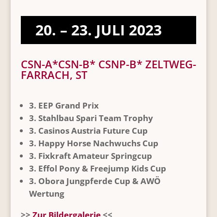
20. – 23. JULI 2023
CSN-A*CSN-B* CSNP-B* ZELTWEG-
FARRACH, ST
3. EEP Grand Prix
3. Stahlbau Spari Team Trophy
3. Casinos Austria Future Cup
3. Happy Horse Nachwuchs Cup
3. Fixkraft Amateur Springcup
3. Effol Pony & Freejump Kids Cup
3. Obora Jungpferde Cup & AWÖ
Wertung
>>
Zur Bildergalerie
<<